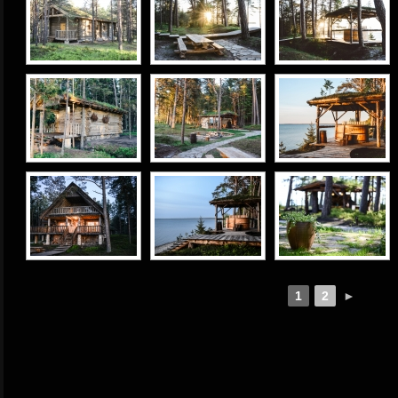
1
2
►